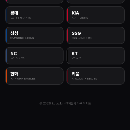
롯데
KIA
LOTTE GIANTS
KIA TIGERS
삼성
SSG
SAMSUNG LIONS
SSG LANDERS
NC
KT
NC DINOS
KT WIZ
한화
키움
HANWHA EAGLES
KIWOOM HEROES
© 2026 kdug.kr · 여자들의 야구 아지트