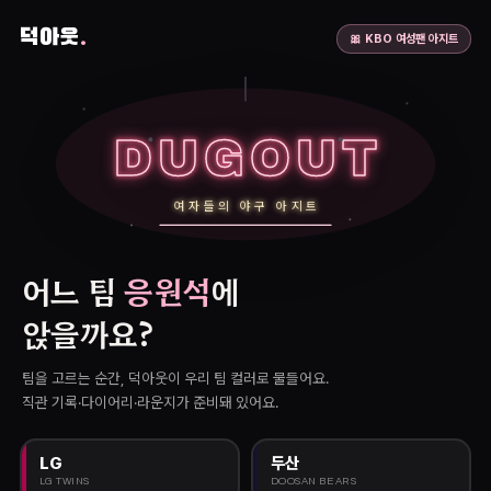
덕아웃
.
🎀 KBO 여성팬 아지트
DUGOUT
DUGOUT
DUGOUT
여자들의 야구 아지트
여자들의 야구 아지트
어느 팀
응원석
에
앉을까요?
팀을 고르는 순간, 덕아웃이 우리 팀 컬러로 물들어요.
직관 기록·다이어리·라운지가 준비돼 있어요.
LG
두산
LG TWINS
DOOSAN BEARS